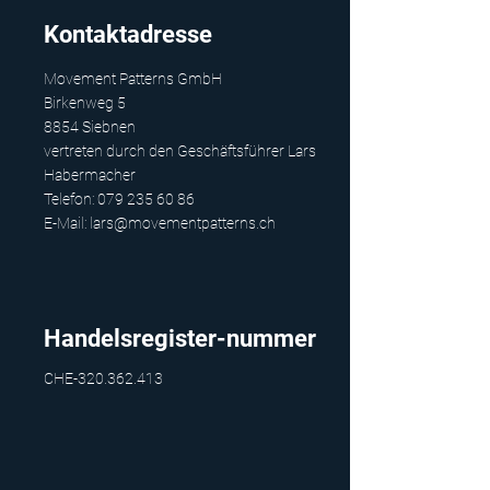
Kontaktadresse
Movement Patterns GmbH
Birkenweg 5
8854 Siebnen
vertreten durch den Geschäftsführer Lars
Habermacher
Telefon:
079 235 60 86
E-Mail:
lars@movementpatterns.ch
Handelsregister-nummer
CHE-320.362.413